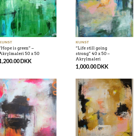
KUNST
KUNST
“Hope is green” –
“Life still going
Akrylmaleri 50 x 50
strong” 40 x 50 –
Akrylmaleri
1,200.00
DKK
1,000.00
DKK