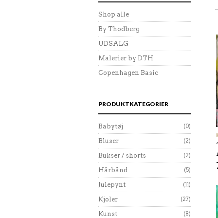
Shop alle
By Thodberg
UDSALG
Malerier by DTH
Copenhagen Basic
PRODUKTKATEGORIER
Babytøj
(0)
Bluser
(2)
Bukser / shorts
(2)
Hårbånd
(5)
Julepynt
(11)
Kjoler
(27)
Kunst
(8)