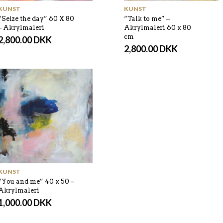
KUNST
KUNST
“Seize the day” 60 X 80
“Talk to me” –
– Akrylmaleri
Akrylmaleri 60 x 80
cm
2,800.00
DKK
2,800.00
DKK
KUNST
“You and me” 40 x 50 –
Akrylmaleri
1,000.00
DKK