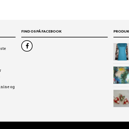
FIND OS PÅ FACEBOOK
PRODUK
ste
r
.
inine og