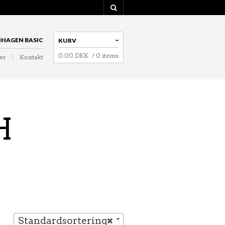
NAVIGATION
HAGEN BASIC
KURV
0.00
DKK
/ 0 items
er
Kontakt
NAVIGATION
H
Standardsortering
×