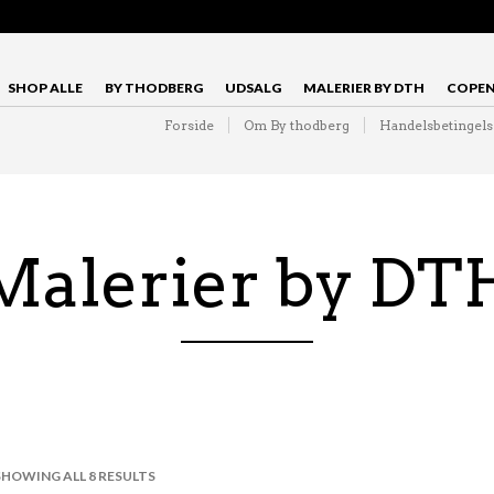
SHOP ALLE
BY THODBERG
UDSALG
MALERIER BY DTH
COPEN
Forside
Om By thodberg
Handelsbetingels
Malerier by DT
SHOWING ALL 8 RESULTS