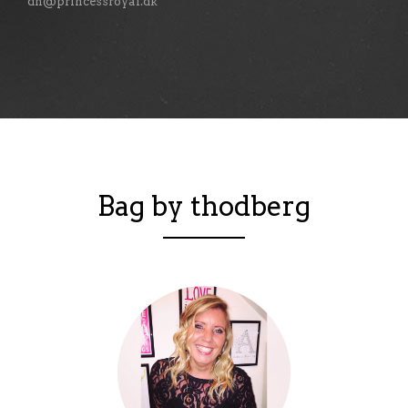
dh@princessroyal.dk
Bag by thodberg