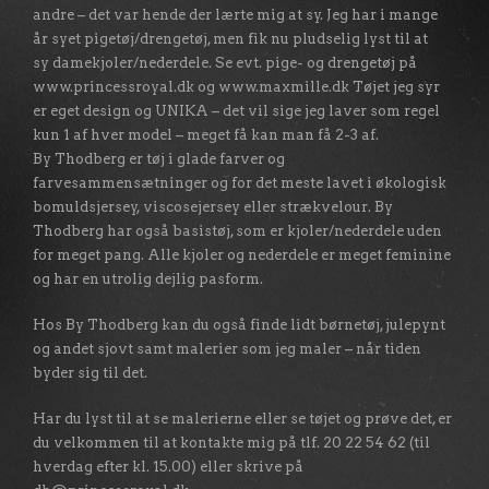
andre – det var hende der lærte mig at sy. Jeg har i mange
år syet pigetøj/drengetøj, men fik nu pludselig lyst til at
sy damekjoler/nederdele. Se evt. pige- og drengetøj på
www.princessroyal.dk og www.maxmille.dk Tøjet jeg syr
er eget design og UNIKA – det vil sige jeg laver som regel
kun 1 af hver model – meget få kan man få 2-3 af.
By Thodberg er tøj i glade farver og
farvesammensætninger og for det meste lavet i økologisk
bomuldsjersey, viscosejersey eller strækvelour. By
Thodberg har også basistøj, som er kjoler/nederdele uden
for meget pang. Alle kjoler og nederdele er meget feminine
og har en utrolig dejlig pasform.
Hos By Thodberg kan du også finde lidt børnetøj, julepynt
og andet sjovt samt
malerier som jeg maler – når tiden
byder sig til det.
Har du lyst til at se malerierne eller se tøjet og prøve det, er
du velkommen til at kontakte mig på tlf. 20 22 54 62 (til
hverdag efter kl. 15.00) eller skrive på