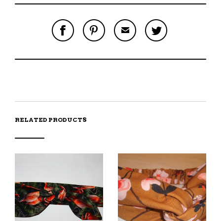
S
P
E
T
H
I
M
W
A
N
A
E
R
T
I
E
E
H
L
T
O
I
A
T
N
S
F
H
F
I
R
I
A
T
I
S
C
E
E
I
E
M
N
T
B
D
E
O
M
O
RELATED PRODUCTS
K