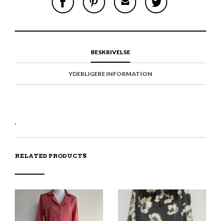
H
I
M
W
A
N
A
E
R
T
I
E
E
H
L
T
O
I
A
T
N
S
F
H
F
I
R
I
BESKRIVELSE
A
T
I
S
C
E
E
I
E
M
N
T
YDERLIGERE INFORMATION
B
D
E
O
M
O
K
,
RELATED PRODUCTS