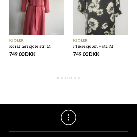
KJOLER
KJOLER
Koral hørkjole str. M
Flæsekjolen – str. M
749.00
DKK
749.00
DKK