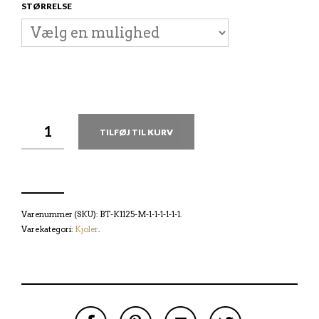
STØRRELSE
TILFØJ TIL KURV
Varenummer (SKU):
BT-K1125-M-1-1-1-1-1-1
.
Varekategori:
Kjoler
.
S
P
E
T