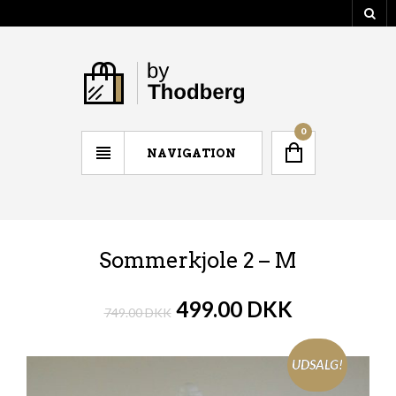
0
NAVIGATION
Sommerkjole 2 – M
499.00
DKK
749.00
DKK
UDSALG!